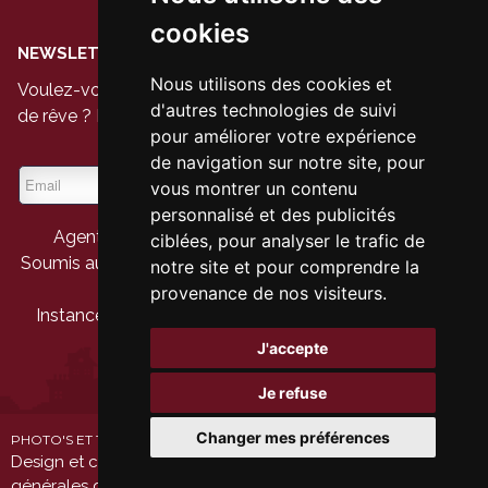
cookies
NEWSLETTER
Nous utilisons des cookies et
Voulez-vous être le premier à voir les nouvelles maisons
d'autres technologies de suivi
de rêve ? Inscrivez-vous à notre newsletter aujourd'hui.
pour améliorer votre expérience
de navigation sur notre site, pour
vous montrer un contenu
personnalisé et des publicités
Agent immobilier agréé - Belgique - IPI 104 944
ciblées, pour analyser le trafic de
Soumis au code de déontologie suivant
l'arrêté royal du
notre site et pour comprendre la
27 septembre 2006
provenance de nos visiteurs.
Instance de contrôle :
IPI
- rue du Luxembourg 16b -
1000 Bruxelles
J'accepte
Je refuse
Changer mes préférences
PHOTO'S ET TEXTES COPYRIGHT © WALMACK
Design et code source copyright © Omnicasa -
Conditions
générales d'utilisation du site