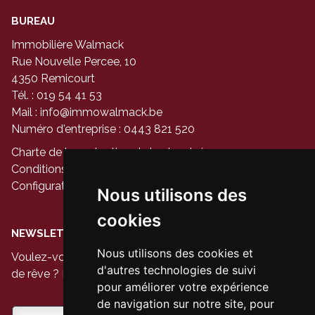
BUREAU
Immobilière Walmack
Rue Nouvelle Percee, 10
4350 Remicourt
Tél. : 019 54 41 53
Mail :
info@immowalmack.be
Numéro d'entreprise : 0443 821 520
Charte de la protection de la vie privée
Conditions générales d'utilisation du site
Configuration des cookies
Nous utilisons des
cookies
NEWSLETTER
Nous utilisons des cookies et
Voulez-vous être le premier à voir les nouvelles maisons
d'autres technologies de suivi
de rêve ? Inscrivez-vous à notre newsletter aujourd'hui.
pour améliorer votre expérience
de navigation sur notre site, pour