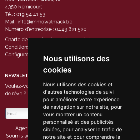
4350 Remicourt
Tél. : 019 54 41 53
Mail :
info@immowalmack.be
Numéro d'entreprise : 0443 821 520
Charte de la protection de la vie privée
Conditions générales d'utilisation du site
Configuration des cookies
Nous utilisons des
cookies
NEWSLETTER
Nous utilisons des cookies et
Voulez-vous être le premier à voir les nouvelles maisons
d'autres technologies de suivi
de rêve ? Inscrivez-vous à notre newsletter aujourd'hui.
pour améliorer votre expérience
de navigation sur notre site, pour
vous montrer un contenu
personnalisé et des publicités
Agent immobilier agréé - Belgique - IPI 104 944
ciblées, pour analyser le trafic de
Soumis au code de déontologie suivant
l'arrêté royal du
notre site et pour comprendre la